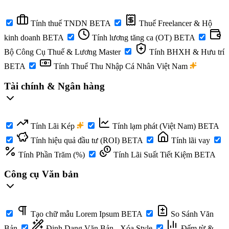
Tính thuế TNDN
BETA
Thuế Freelancer & Hộ
kinh doanh
BETA
Tính lương tăng ca (OT)
BETA
Bộ Công Cụ Thuế & Lương Master
Tính BHXH & Hưu trí
BETA
Tính Thuế Thu Nhập Cá Nhân Việt Nam
Tài chính & Ngân hàng
Tính Lãi Kép
Tính lạm phát (Việt Nam)
BETA
Tính hiệu quả đầu tư (ROI)
BETA
Tính lãi vay
Tính Phần Trăm (%)
Tính Lãi Suất Tiết Kiệm
BETA
Công cụ Văn bản
Tạo chữ mẫu Lorem Ipsum
BETA
So Sánh Văn
Bản
Định Dạng Văn Bản - Xóa Style
Đếm từ &