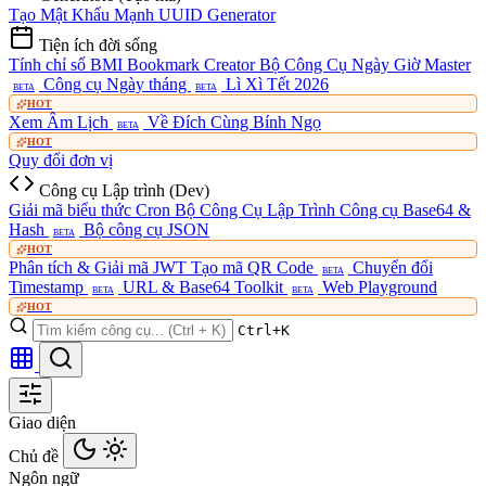
Tạo Mật Khẩu Mạnh
UUID Generator
Tiện ích đời sống
Tính chỉ số BMI
Bookmark Creator
Bộ Công Cụ Ngày Giờ Master
Công cụ Ngày tháng
Lì Xì Tết 2026
BETA
BETA
HOT
Xem Âm Lịch
Về Đích Cùng Bính Ngọ
BETA
HOT
Quy đổi đơn vị
Công cụ Lập trình (Dev)
Giải mã biểu thức Cron
Bộ Công Cụ Lập Trình
Công cụ Base64 &
Hash
Bộ công cụ JSON
BETA
HOT
Phân tích & Giải mã JWT
Tạo mã QR Code
Chuyển đổi
BETA
Timestamp
URL & Base64 Toolkit
Web Playground
BETA
BETA
HOT
Ctrl+K
Giao diện
Chủ đề
Ngôn ngữ