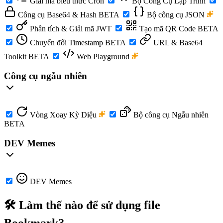
Giải mã biểu thức Cron
Bộ Công Cụ Lập Trình
Công cụ Base64 & Hash
BETA
Bộ công cụ JSON
Phân tích & Giải mã JWT
Tạo mã QR Code
BETA
Chuyển đổi Timestamp
BETA
URL & Base64
Toolkit
BETA
Web Playground
Công cụ ngẫu nhiên
Vòng Xoay Kỳ Diệu
Bộ công cụ Ngẫu nhiên
BETA
DEV Memes
DEV Memes
🛠️ Làm thế nào để sử dụng file