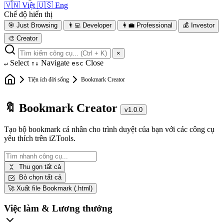
🇻🇳
Việt
🇺🇸
Eng
Chế độ hiển thị
🎯
Just Browsing
👨‍💻
Developer
👩‍💼
Professional
💰
Investor
🎨
Creator
×
Select
Navigate
Close
↵
↑↓
esc
Tiện ích đời sống
Bookmark Creator
🔖 Bookmark Creator
v1.0.0
Tạo bộ bookmark cá nhân cho trình duyệt của bạn với các công cụ
yêu thích trên iZTools.
Thu gọn tất cả
Bỏ chọn tất cả
🚀
Xuất file Bookmark (.html)
Việc làm & Lương thưởng