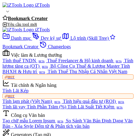
iZTools
Bookmark Creator
Yêu cầu tool mới
iZTools
Danh mục
Dev ký sự
Lộ trình (Skill Tree)
Bookmark Creator
Changelogs
Việc làm & Lương thưởng
Tính thuế TNDN
Thuế Freelancer & Hộ kinh doanh
Tính
BETA
BETA
lương tăng ca (OT)
Bộ Công Cụ Thuế & Lương Master
Tính
BETA
BHXH & Hưu trí
Tính Thuế Thu Nhập Cá Nhân Việt Nam
BETA
HOT
Tài chính & Ngân hàng
Tính Lãi Kép
HOT
Tính lạm phát (Việt Nam)
Tính hiệu quả đầu tư (ROI)
BETA
BETA
Tính lãi vay
Tính Phần Trăm (%)
Tính Lãi Suất Tiết Kiệm
BETA
Công cụ Văn bản
Tạo chữ mẫu Lorem Ipsum
So Sánh Văn Bản
Định Dạng Văn
BETA
Bản - Xóa Style
Đếm từ & Phân tích văn bản
Generators (Tạo mã)