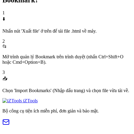
Bookmark?
1
⬇️
Nhấn nút 'Xuất file' ở trên để tải file .html về máy.
2
📂
Mở trình quản lý Bookmark trên trình duyệt (nhấn Ctrl+Shift+O
hoặc Cmd+Option+B).
3
📥
Chọn 'Import Bookmarks' (Nhập dấu trang) và chọn file vừa tải về.
iZTools
Bộ công cụ tiện ích miễn phí, đơn giản và bảo mật.