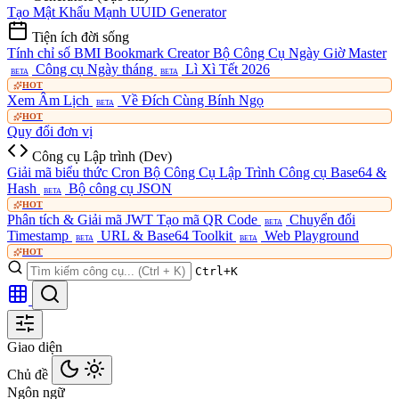
Tạo Mật Khẩu Mạnh
UUID Generator
Tiện ích đời sống
Tính chỉ số BMI
Bookmark Creator
Bộ Công Cụ Ngày Giờ Master
Công cụ Ngày tháng
Lì Xì Tết 2026
BETA
BETA
HOT
Xem Âm Lịch
Về Đích Cùng Bính Ngọ
BETA
HOT
Quy đổi đơn vị
Công cụ Lập trình (Dev)
Giải mã biểu thức Cron
Bộ Công Cụ Lập Trình
Công cụ Base64 &
Hash
Bộ công cụ JSON
BETA
HOT
Phân tích & Giải mã JWT
Tạo mã QR Code
Chuyển đổi
BETA
Timestamp
URL & Base64 Toolkit
Web Playground
BETA
BETA
HOT
Ctrl+K
Giao diện
Chủ đề
Ngôn ngữ