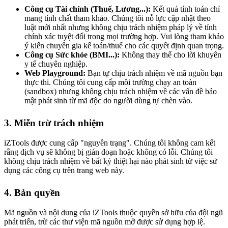
Công cụ Tài chính (Thuế, Lương...):
Kết quả tính toán chỉ
mang tính chất tham khảo. Chúng tôi nỗ lực cập nhật theo
luật mới nhất nhưng không chịu trách nhiệm pháp lý về tính
chính xác tuyệt đối trong mọi trường hợp. Vui lòng tham khảo
ý kiến chuyên gia kế toán/thuế cho các quyết định quan trọng.
Công cụ Sức khỏe (BMI...):
Không thay thế cho lời khuyên
y tế chuyên nghiệp.
Web Playground:
Bạn tự chịu trách nhiệm về mã nguồn bạn
thực thi. Chúng tôi cung cấp môi trường chạy an toàn
(sandbox) nhưng không chịu trách nhiệm về các vấn đề bảo
mật phát sinh từ mã độc do người dùng tự chèn vào.
3. Miễn trừ trách nhiệm
iZTools được cung cấp "nguyên trạng". Chúng tôi không cam kết
rằng dịch vụ sẽ không bị gián đoạn hoặc không có lỗi. Chúng tôi
không chịu trách nhiệm về bất kỳ thiệt hại nào phát sinh từ việc sử
dụng các công cụ trên trang web này.
4. Bản quyền
Mã nguồn và nội dung của iZTools thuộc quyền sở hữu của đội ngũ
phát triển, trừ các thư viện mã nguồn mở được sử dụng hợp lệ.