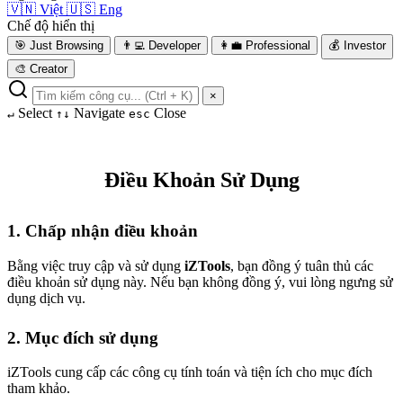
🇻🇳
Việt
🇺🇸
Eng
Chế độ hiển thị
🎯
Just Browsing
👨‍💻
Developer
👩‍💼
Professional
💰
Investor
🎨
Creator
×
Select
Navigate
Close
↵
↑↓
esc
Điều Khoản Sử Dụng
1. Chấp nhận điều khoản
Bằng việc truy cập và sử dụng
iZTools
, bạn đồng ý tuân thủ các
điều khoản sử dụng này. Nếu bạn không đồng ý, vui lòng ngưng sử
dụng dịch vụ.
2. Mục đích sử dụng
iZTools cung cấp các công cụ tính toán và tiện ích cho mục đích
tham khảo.