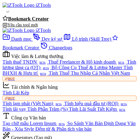
iZTools
Bookmark Creator
Yêu cầu tool mới
iZTools
Danh mục
Dev ký sự
Lộ trình (Skill Tree)
Bookmark Creator
Changelogs
Việc làm & Lương thưởng
Tính thuế TNDN
Thuế Freelancer & Hộ kinh doanh
Tính
BETA
BETA
lương tăng ca (OT)
Bộ Công Cụ Thuế & Lương Master
Tính
BETA
BHXH & Hưu trí
Tính Thuế Thu Nhập Cá Nhân Việt Nam
BETA
HOT
Tài chính & Ngân hàng
Tính Lãi Kép
HOT
Tính lạm phát (Việt Nam)
Tính hiệu quả đầu tư (ROI)
BETA
BETA
Tính lãi vay
Tính Phần Trăm (%)
Tính Lãi Suất Tiết Kiệm
BETA
Công cụ Văn bản
Tạo chữ mẫu Lorem Ipsum
So Sánh Văn Bản
Định Dạng Văn
BETA
Bản - Xóa Style
Đếm từ & Phân tích văn bản
Generators (Tạo mã)