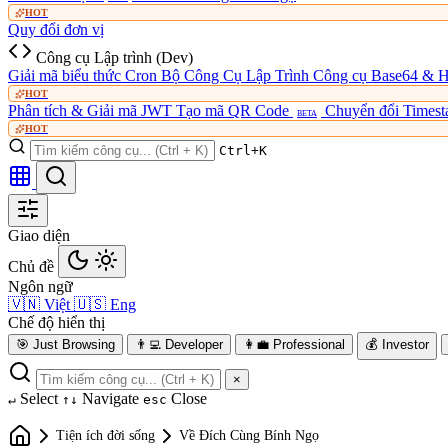
HOT
Quy đổi đơn vị
Công cụ Lập trình (Dev)
Giải mã biểu thức Cron
Bộ Công Cụ Lập Trình
Công cụ Base64 & 
HOT
Phân tích & Giải mã JWT
Tạo mã QR Code
Chuyển đổi Times
BETA
HOT
Ctrl+K
Giao diện
Chủ đề
Ngôn ngữ
🇻🇳
Việt
🇺🇸
Eng
Chế độ hiển thị
🎯
Just Browsing
👨‍💻
Developer
👩‍💼
Professional
💰
Investor
×
Select
Navigate
Close
↵
↑↓
esc
Tiện ích đời sống
Về Đích Cùng Bính Ngọ