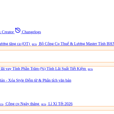
 Creator
Changelogs
lương tăng ca (OT)
Bộ Công Cụ Thuế & Lương Master
Tính BH
BETA
 lãi vay
Tính Phần Trăm (%)
Tính Lãi Suất Tiết Kiệm
BETA
ản - Xóa Style
Đếm từ & Phân tích văn bản
Công cụ Ngày tháng
Lì Xì Tết 2026
ETA
BETA