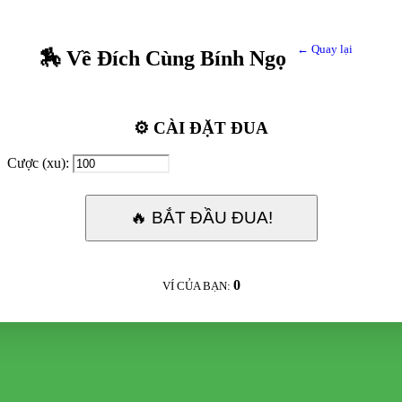
← Quay lại
🏇 Về Đích Cùng Bính Ngọ
⚙️ CÀI ĐẶT ĐUA
Cược (xu):
🔥 BẮT ĐẦU ĐUA!
0
VÍ CỦA BẠN: