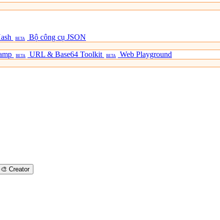
Hash
Bộ công cụ JSON
BETA
tamp
URL & Base64 Toolkit
Web Playground
BETA
BETA
🎨
Creator