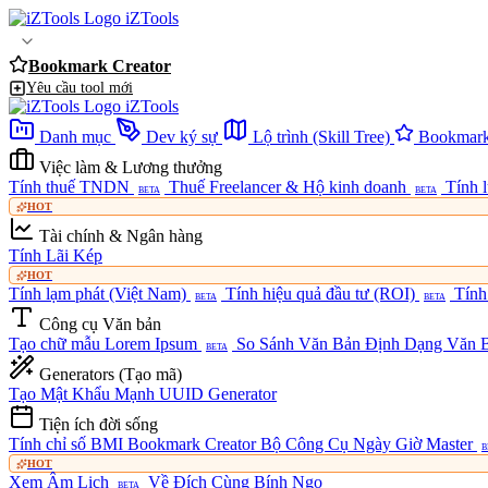
iZTools
Bookmark Creator
Yêu cầu tool mới
iZTools
Danh mục
Dev ký sự
Lộ trình (Skill Tree)
Bookmark
Việc làm & Lương thưởng
Tính thuế TNDN
Thuế Freelancer & Hộ kinh doanh
Tính 
BETA
BETA
HOT
Tài chính & Ngân hàng
Tính Lãi Kép
HOT
Tính lạm phát (Việt Nam)
Tính hiệu quả đầu tư (ROI)
Tính
BETA
BETA
Công cụ Văn bản
Tạo chữ mẫu Lorem Ipsum
So Sánh Văn Bản
Định Dạng Văn B
BETA
Generators (Tạo mã)
Tạo Mật Khẩu Mạnh
UUID Generator
Tiện ích đời sống
Tính chỉ số BMI
Bookmark Creator
Bộ Công Cụ Ngày Giờ Master
B
HOT
Xem Âm Lịch
Về Đích Cùng Bính Ngọ
BETA